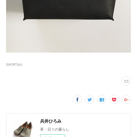
SHORT
(
93
)
兵井ひろみ
革・日々の暮らし